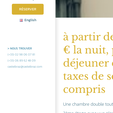
RÉSERVER
English
à partir d
€ la nuit, 
> NOUS TROUVER
(+33) 02 98 06 07 81
déjeuner 
(+33) 06 89 62 48 09
castelbraz@castelbraz.com
taxes de s
compris
Une chambre double tout