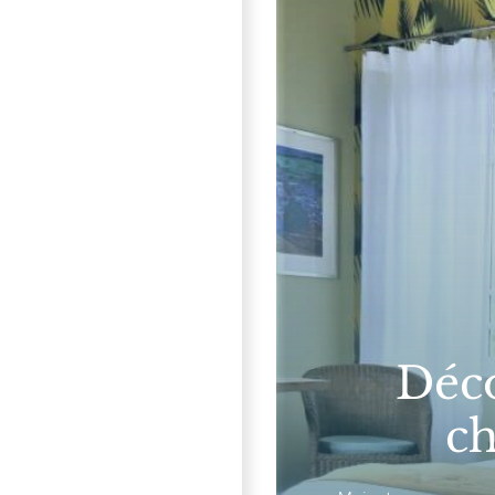
Déco
c