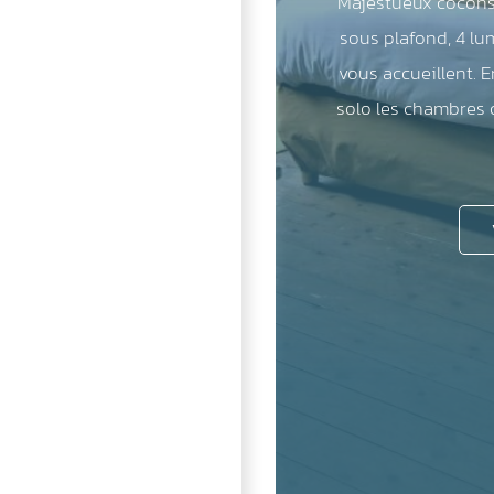
Majestueux cocons 
sous plafond, 4 l
vous accueillent. E
solo les chambres 