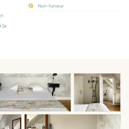
Non-fumeur
in
 la