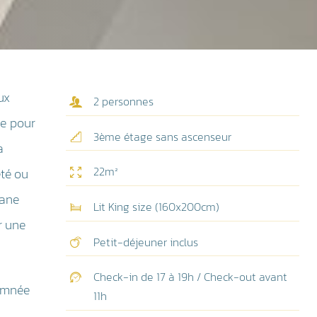
ux
2 personnes
re pour
3ème étage sans ascenseur
a
22m²
été ou
sane
Lit King size (160x200cm)
r une
Petit-déjeuner inclus
Check-in de 17 à 19h / Check-out avant
amnée
11h