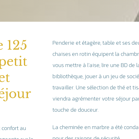
e 125
Penderie et étagère, table et ses de
chaises en rotin équipent la chamb
petit
vous mettre à l’aise, lire une BD de l
et
bibliothèque, jouer à un jeu de soci
travailler. Une sélection de thé et ti
éjour
viendra agrémenter votre séjour pa
touche de douceur.
La cheminée en marbre a été cond
 confort au
pour des raisons de sécurité.