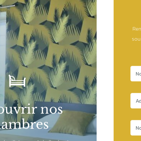
Rem
sou
uvrir nos
hambres